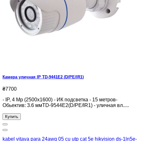
Камера уличная IP TD-9441E2 (D/PE/IR1)
₴7700
- IP, 4 Mp (2500x1600) - ИК подсветка - 15 метров-
Обьектив: 3.6 ммTD-9544E2(D/PE/IR1) - уличная вл.....
Купить
kabel vitaya para 24awg 05 cu utp cat 5e hikvision ds-1ln5e-