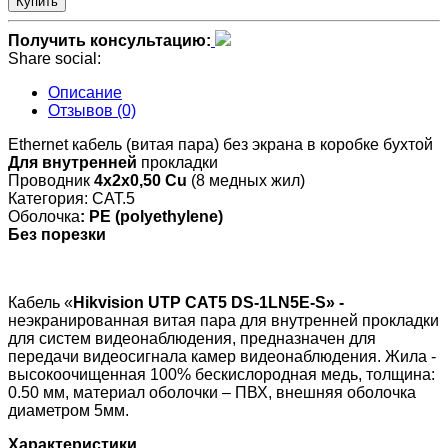
Купить
Получить консультацию:
Share social:
Описание
Отзывов (0)
Ethernet кабель (витая пара) без экрана в коробке бухтой
Для внутренней
прокладки
Проводник
4х2х0,50 Cu
(8 медных жил)
Категория: CAT.5
Оболочка
: PE (polyethylene)
Без порезки
Кабель «
Hikvision UTP CAT5 DS-1LN5E-S» -
неэкранированная витая пара для внутренней прокладки
для систем видеонаблюдения, предназначен для
передачи видеосигнала камер видеонаблюдения. Жила -
высокоочищенная 100% бескислородная медь, толщина:
0.50 мм, материал оболочки – ПВХ, внешняя оболочка
диаметром 5мм.
Характеристики