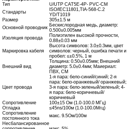
Тип
U/UTP CAT5E-4P- PVC-CM
ISO/IEC11801,TIA-568-C.2
Стандарты
YD/T1019
Размер
305±1.5 м
Бескислородная медь, диаметр:
Основной проводник
0.500±0.005мм
Полиэтилен высокой прочности,
Изоляция провода
0.88±0.03 мм
Высота символов: 3.0±0.3мм, цвет
Маркировка кабеля
символов: черный, ошибка печати и
пробел: ≤±0.5%, 1 м
Толщина: 0.50±0.05мм; Внешний
Внешний вид
диаметр: 5.0±0.4мм; Маиериал:
ПВХ, СМ
1-я пара: бело-синий/синий; 2-я
пара: бело-оранжевый/ оранжевый;
Цвет провода
3-я пара: бело-зеленый/зеленый; 4-
я пара: бело-коричневый/
коричневый
Сопротивление
100±15 Ом (1.0-100.0 МГц)
Отладка
≤45ns/100м (1.0-100.0Мгц)
Сопротивление
макс. 9.5Ом/100м
постоянного тока
Несбалансированное
сопротивление
макс. 5%