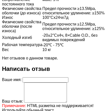
постоянного тока
Физические свойства
Предел прочности ≥13.5Mpa,
оболочки (до износа)
относительное удлинение: ≥150%
Износ
100°Cx24чx7д
Физические свойства
Предел прочности ≥12.5Mpa,
оболочки (после
относительное удлинение: ≥125%
износа)
-20±2°Cx4ч, 8×Cable O.D., без
Холодный изгиб
видимых повреждений
Рабочая температура
-20℃ - 75℃
Вес
10 кг
Нет отзывов о данном товаре.
Написать отзыв
Ваше имя:
Ваш отзыв:
Примечание:
HTML разметка не поддерживается!
Используйте обычный текст.