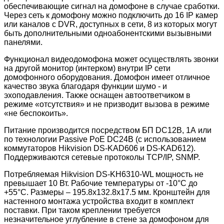
обеспечивающие сигнал на домофоне в случае сработки.
Через сеть к домофону можно подключить до 16 IP камер
или каналов с DVR, доступных в сети, 8 из которых могут
быть дополнительными одноабонентскими вызывными
панелями.
Функционал видеодомофона может осуществлять звонки
на другой монитор (интерком) внутри IP сети
домофонного оборудования. Домофон имеет отличное
качество звука благодаря функции шумо - и
эхоподавления. Также оснащен автоответчиком в
режиме «отсутствия» и не призводит вызова в режиме
«не беспокоить».
Питание производится посредством БП DC12В, 1А или
по технологии Passive PoE DC24В (с использованием
коммутаторов Hikvision DS-KAD606 и DS-KAD612).
Поддерживаются сетевые протоколы TCP/IP, SNMP.
Потребляемая Hikvision DS-KH6310-WL мощность не
превышает 10 Вт. Рабочие температуры от -10°C до
+55°C. Размеры – 195.8х132.8х17.5 мм. Кронштейн для
настенного монтажа устройства входит в комплект
поставки. При таком креплении требуется
незначительное углубление в стене за домофоном для