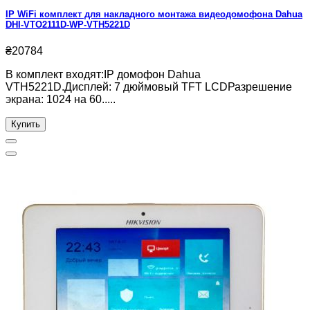
IP WiFi комплект для накладного монтажа видеодомофона Dahua
DHI-VTO2111D-WP-VTH5221D
₴20784
В комплект входят:IP домофон Dahua
VTH5221D.Дисплей: 7 дюймовый TFT LCDРазрешение
экрана: 1024 на 60.....
Купить