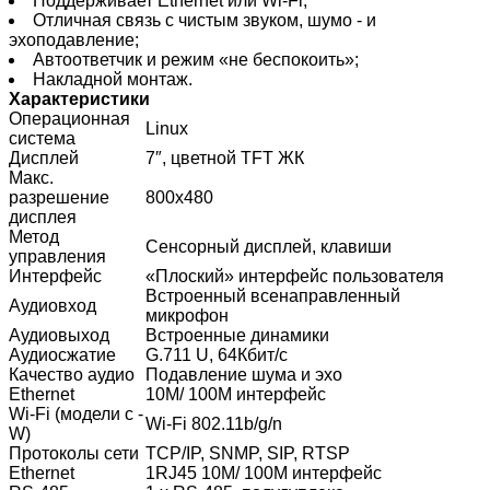
Поддерживает Ethernet или Wi-Fi;
Отличная связь с чистым звуком, шумо - и
эхоподавление;
Автоответчик и режим «не беспокоить»;
Накладной монтаж.
Характеристики
Операционная
Linux
система
Дисплей
7″, цветной TFT ЖК
Макс.
разрешение
800х480
дисплея
Метод
Сенсорный дисплей, клавиши
управления
Интерфейс
«Плоский» интерфейс пользователя
Встроенный всенаправленный
Аудиовход
микрофон
Аудиовыход
Встроенные динамики
Аудиосжатие
G.711 U, 64Кбит/с
Качество аудио
Подавление шума и эхо
Ethernet
10M/ 100M интерфейс
Wi-Fi (модели с -
Wi-Fi 802.11b/g/n
W)
Протоколы сети
TCP/IP, SNMP, SIP, RTSP
Ethernet
1RJ45 10M/ 100M интерфейс