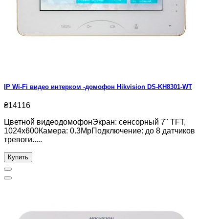
IP Wi-Fi видео интерком -домофон Hikvision DS-KH8301-WT
₴14116
Цветной видеодомофонЭкран: сенсорный 7" TFT,
1024х600Камера: 0.3МрПодключение: до 8 датчиков
тревоги.....
Купить