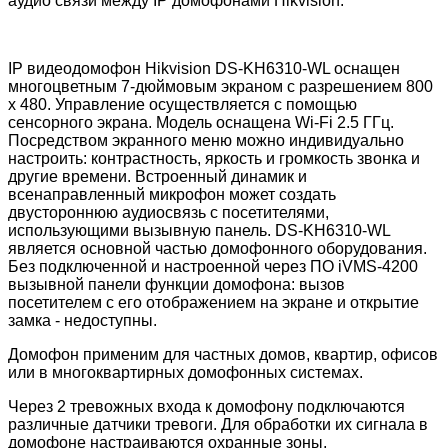
аудио связи между IP домофонами Hikvision.
IP видеодомофон Hikvision DS-KH6310-WL оснащен
многоцветным 7-дюймовым экраном с разрешением 800
х 480. Управление осуществляется с помощью
сенсорного экрана. Модель оснащена Wi-Fi 2.5 ГГц.
Посредством экранного меню можно индивидуально
настроить: контрастность, яркость и громкость звонка и
другие времени. Встроенный динамик и
всенаправленный микрофон может создать
двустороннюю аудиосвязь с посетителями,
использующими вызывную панель. DS-KH6310-WL
является основной частью домофонного оборудования.
Без подключенной и настроенной через ПО iVMS-4200
вызывной панели функции домофона: вызов
посетителем с его отображением на экране и открытие
замка - недоступны.
Домофон применим для частных домов, квартир, офисов
или в многоквартирных домофонных системах.
Через 2 тревожных входа к домофону подключаются
различные датчики тревоги. Для обработки их сигнала в
домофоне настраиваются охранные зоны,