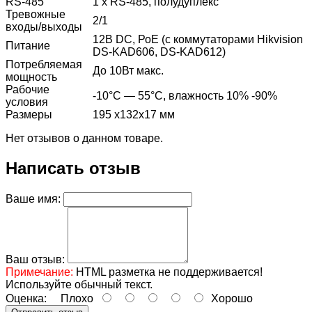
RS-485
1 х RS-485, полудуплекс
Тревожные
2/1
входы/выходы
12В DC, РоЕ (с коммутаторами Hikvision
Питание
DS-KAD606, DS-KAD612)
Потребляемая
До 10Вт макс.
мощность
Рабочие
-10°С — 55°С, влажность 10% -90%
условия
Размеры
195 х132х17 мм
Нет отзывов о данном товаре.
Написать отзыв
Ваше имя:
Ваш отзыв:
Примечание:
HTML разметка не поддерживается!
Используйте обычный текст.
Оценка:
Плохо
Хорошо