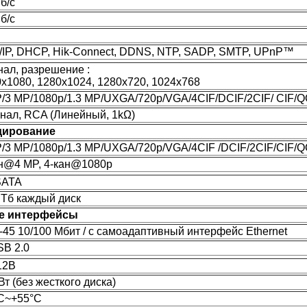
б/с
б/с
IP, DHCP, Hik-Connect, DDNS, NTP, SADP, SMTP, UPnP™
нал, разрешение :
х1080, 1280х1024, 1280х720, 1024х768
/3 MP/1080p/1.3 MP/UXGA/720p/VGA/4CIF/DCIF/2CIF/ CIF/Q
анал, RCA (Линейный, 1kΩ)
дирование
/3 MP/1080p/1.3 MP/UXGA/720p/VGA/4CIF /DCIF/2CIF/CIF/Q
ан@4 MP, 4-кан@1080p
SATA
 Tб каждый диск
е интерфейсы
-45 10/100 Мбит / с самоадаптивный интерфейс Ethernet
SB 2.0
12В
Вт (без жесткого диска)
°C~+55°C