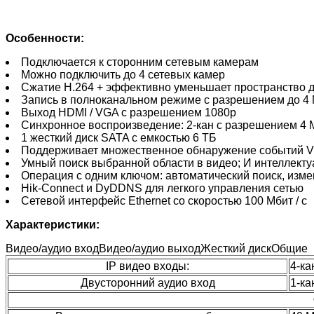
Особенности:
Подключается к сторонним сетевым камерам
Можно подключить до 4 сетевых камер
Сжатие H.264 + эффективно уменьшает пространство д
Запись в полноканальном режиме с разрешением до 4
Выход HDMI / VGA с разрешением 1080p
Синхронное воспроизведение: 2-кан с разрешением 4 
1 жесткий диск SATA с емкостью 6 ТБ
Поддерживает множественное обнаружение событий VCA
Умный поиск выбранной области в видео;
И интеллект
Операция с одним ключом: автоматический поиск, изме
Hik-Connect и DyDDNS для легкого управления сетью
Сетевой интерфейс Ethernet со скоростью 100 Мбит / с
Характеристики:
Видео/аудио входВидео/аудио выходЖесткий дискОбщие
IP видео входы:
4-ка
Двусторонний аудио вход
1-ка