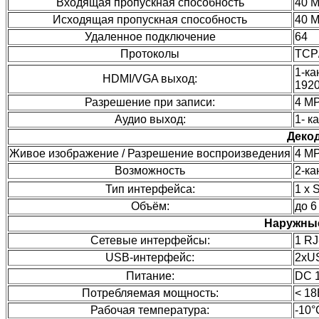
Входящая пропускная способность
40 М
Исходящая пропускная способность
40 М
Удаленное подключение
64
Протоколы
TCP/
1-ка
HDMI/VGA выход:
1920
Разрешение при записи:
4 MP
Аудио выход:
1- к
Деко
Живое изображение / Разрешение воспроизведения
4 MP
Возможность
2-к
Тип интерфейса:
1 х 
Объём:
до 6
Наружны
Сетевые интерфейсы:
1 RJ
USB-интерфейс:
2хU
Питание:
DC 
Потребляемая мощность:
< 18
Рабочая температура:
-10