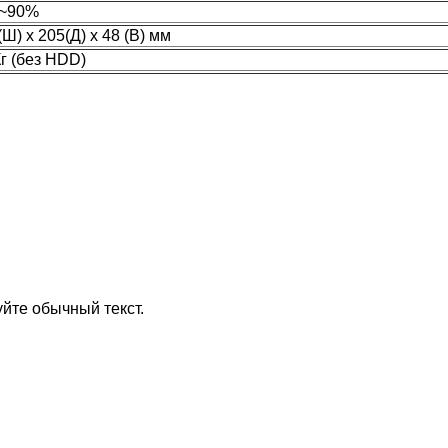
~90%
(Ш) x 205(Д) x 48 (В) мм
Кг (без HDD)
йте обычный текст.