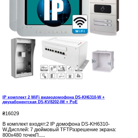
IP комплект 2 WiFi видеодомофона DS-KH6310-W +
двухабонентская DS-KV8202-IM + PoE
₴16029
В комплект входят:2 IP домофона DS-KH6310-
W.Дисплей: 7 дюймовый TFTРазрешение экрана:
800x480 точекП.....