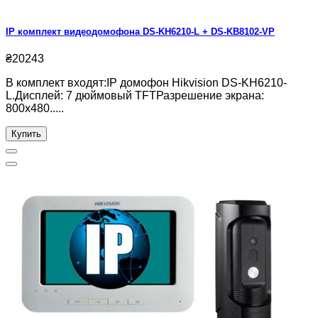
IP комплект видеодомофона DS-KH6210-L + DS-KB8102-VP
₴20243
В комплект входят:IP домофон Hikvision DS-KH6210-
L.Дисплей: 7 дюймовый TFTРазрешение экрана:
800x480.....
Купить