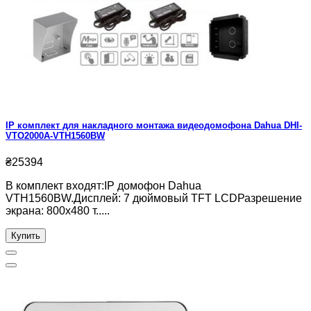
IP комплект для накладного монтажа видеодомофона Dahua DHI-
VTO2000A-VTH1560BW
₴25394
В комплект входят:IP домофон Dahua
VTH1560BW.Дисплей: 7 дюймовый TFT LCDРазрешение
экрана: 800x480 т.....
Купить