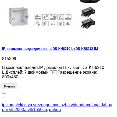
IP комплект видеодомофона DS-KH6210-L+DS-KB8112-IM
₴15399
В комплект входят:IP домофон Hikvision DS-KH6210-
L.Дисплей: 7 дюймовый TFTРазрешение экрана:
800x480.....
Купить
ip komplekt dlya vreznogo montazha videodomofona dahua
dhi-vto2000a-vth1550ch
,
dahua