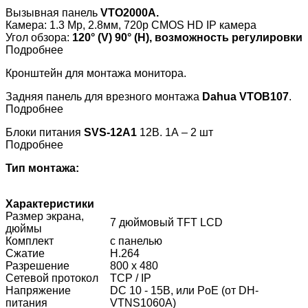
Вызывная панель
VTO2000A.
Камера: 1.3 Mp, 2.8мм, 720p CMOS HD IP камера
Угол обзора:
120° (V) 90° (H), возможность регулировки
Подробнее
Кронштейн для монтажа монитора.
Задняя панель для врезного монтажа
Dahua VTOB107
.
Подробнее
Блоки питания
SVS-12A1
12В. 1А – 2 шт
Подробнее
Тип монтажа:
Характеристики
Размер экрана,
7 дюймовый TFT LCD
дюймы
Комплект
с панелью
Сжатие
H.264
Разрешение
800 х 480
Сетевой протокол
TCP / IP
Напряжение
DC 10 - 15В, или PoE (от DH-
питания
VTNS1060A)