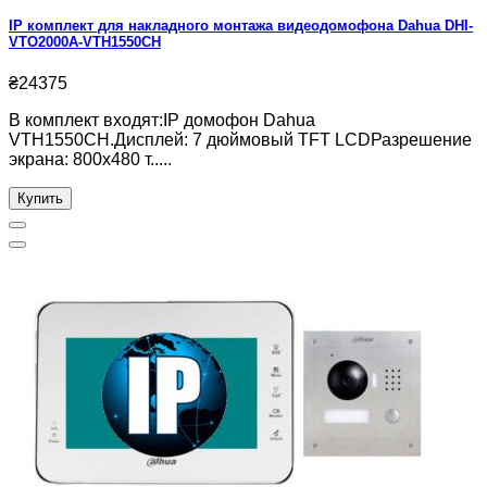
IP комплект для накладного монтажа видеодомофона Dahua DHI-
VTO2000A-VTH1550CH
₴24375
В комплект входят:IP домофон Dahua
VTH1550CH.Дисплей: 7 дюймовый TFT LCDРазрешение
экрана: 800x480 т.....
Купить