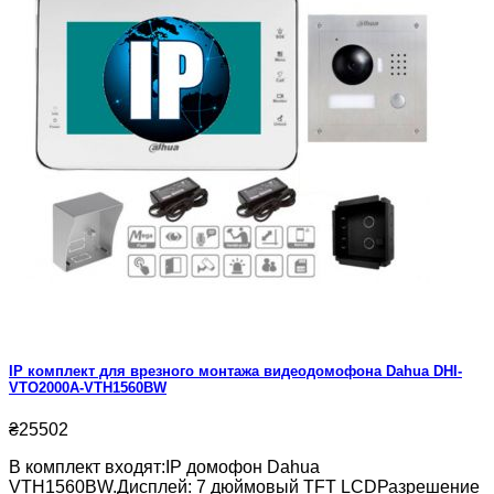
IP комплект для врезного монтажа видеодомофона Dahua DHI-
VTO2000A-VTH1560BW
₴25502
В комплект входят:IP домофон Dahua
VTH1560BW.Дисплей: 7 дюймовый TFT LCDРазрешение