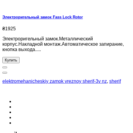
Электроригельный замок Fass Lock Rotor
₴1925
Электроригельный замок.Металлический
корпус.Накладной монтаж.Автоматическое запирание,
кнопка выхода.....
Купить
elektromehanicheskiy zamok vreznoy sherif-3v nz
,
sherif