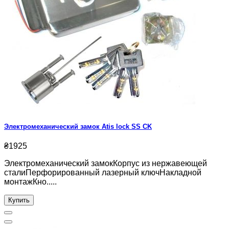
Электромеханический замок Atis lock SS CK
₴1925
Электромеханический замокКорпус из нержавеющей
сталиПерфорированный лазерный ключНакладной
монтажКно.....
Купить