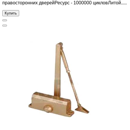
правосторонних дверейРесурс - 1000000 цикловЛитой.....
Купить