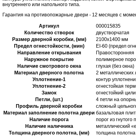
внутреннего или напольного типа.
Гарантия на противопожарные двери - 12 месяцев с момен
Артикул
000015835
Количество створок
двустворчатая
Размер дверной коробки, (мм)
2100х1400 мм
Предел огнестойкости, (мин)
ЕІ-60 (предел огн
Направление открывания
Правосторонняя
Наружное покрытие
полимерное поро
Наличие смотрового окна
глухая (без окна)
Материал дверного полотна
2 металлических 
Уплотнение-1
контур уплотнени
Уплотнение-2
огнестойкая терм
Замок
огнестойкий цили
Петли, (шт.)
4 петли на опор
Профиль дверной коробки
сложный цельног
Материал заполнение полотна двери
базальтовая пли
Наличие порога
порог из гнутого
Наличие наличника
металлический «
Толщина дверного полотна, (мм)
толщина полотна