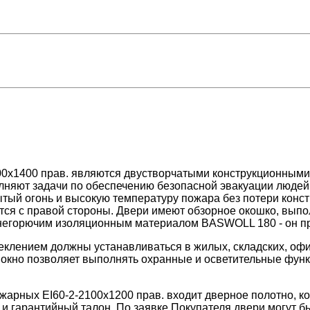
00x1400 прав. являются двустворчатыми конструкционным
лняют задачи по обеспечению безопасной эвакуации людей 
ытый огонь и высокую температуру пожара без потери конс
ся с правой стороны. Двери имеют обзорное окошко, выпол
 негорючим изоляционным материалом BASWOLL 180 - он пр
стеклением должны устанавливаться в жилых, складских, о
окно позволяет выполнять охранные и осветительные функц
арных ЕІ60-2-2100x1200 прав. входит дверное полотно, ко
 и гарантийный талон. По заявке Покупателя двери могут 