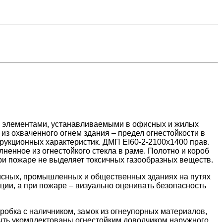
и элементами, устанавливаемыми в офисных и жилых
из охваченного огнем здания – предел огнестойкости в
трукционных характеристик. ДМП ЕІ60-2-2100x1400 прав.
ненное из огнестойкого стекла в раме. Полотно и короб
и пожаре не выделяет токсичных газообразных веществ.
фисных, промышленных и общественных зданиях на путях
ии, а при пожаре – визуально оценивать безопасность
робка с наличником, замок из огнеупорных материалов,
быть укомплектованы огнестойким доводчиком наружного,