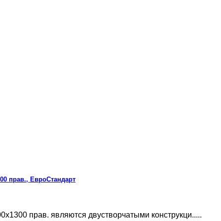
00 прав., ЕвроСтандарт
x1300 прав. являются двустворчатыми конструкци.....