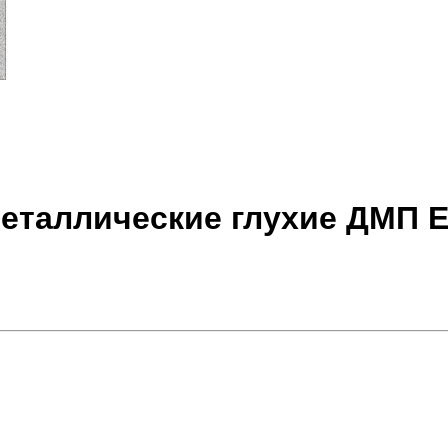
таллические глухие ДМП ЕІ6