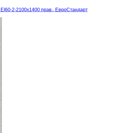
ЕІ60-2-2100x1400 прав., ЕвроСтандарт