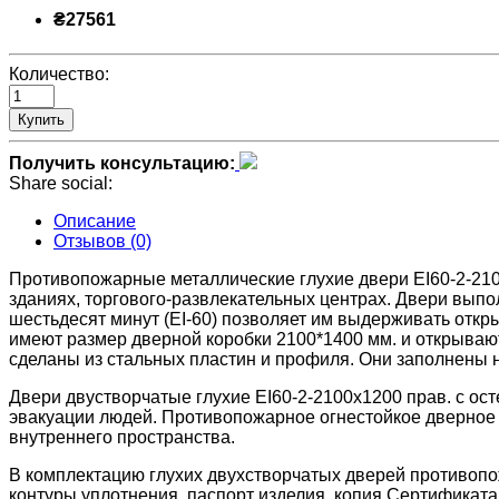
₴27561
Количество:
Купить
Получить консультацию:
Share social:
Описание
Отзывов (0)
Противопожарные металлические глухие двери ЕІ60-2-21
зданиях, торгового-развлекательных центрах. Двери выпо
шестьдесят минут (ЕІ-60) позволяет им выдерживать откр
имеют размер дверной коробки 2100*1400 мм. и открывают
сделаны из стальных пластин и профиля. Они заполнены
Двери двустворчатые глухие ЕІ60-2-2100x1200 прав. с о
эвакуации людей. Противопожарное огнестойкое дверное 
внутреннего пространства.
В комплектацию глухих двухстворчатых дверей противопож
контуры уплотнения, паспорт изделия, копия Сертификата