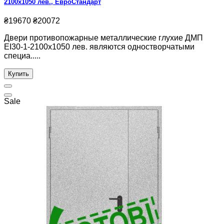
2100х1050 лев., ЕвроСтандарт
₴19670
₴20072
Двери противопожарные металлические глухие ДМП
ЕІ30-1-2100х1050 лев. являются одностворчатыми
специа.....
Купить
Sale