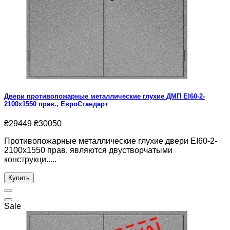
Двери противопожарные металлические глухие ДМП ЕІ60-2-
2100x1550 прав., ЕвроСтандарт
₴29449
₴30050
Противопожарные металлические глухие двери ЕІ60-2-
2100x1550 прав. являются двустворчатыми
конструкци.....
Купить
Sale