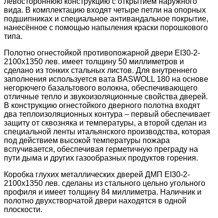
левостороннюю конструкцию с открытием наружного
вида. В комплектацию входят четыре петли на опорных
подшипниках и специальное антивандальное покрытие,
нанесённое с помощью напыления краски порошкового
типа.
Полотно огнестойкой противопожарной двери ЕІ30-2-
2100х1350 лев. имеет толщину 50 миллиметров и
сделано из тонких стальных листов. Для внутреннего
заполнения используется вата BASWOLL 180 на основе
негорючего базальтового волокна, обеспечивающего
отличные тепло и звукоизоляционные свойства дверей.
В конструкцию огнестойкого дверного полотна входят
два теплоизоляционных контура – первый обеспечивает
защиту от сквозняка и температуры, а второй сделан из
специальной ленты итальянского производства, которая
под действием высокой температуры пожара
вспучивается, обеспечивая герметичную преграду на
пути дыма и других газообразных продуктов горения.
Коробка глухих металлических дверей ДМП ЕІ30-2-
2100х1350 лев. сделаны из стального цельно угольного
профиля и имеет толщину 84 миллиметра. Наличник и
полотно двухстворчатой двери находятся в одной
плоскости.