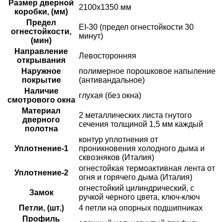
Размер дверной
2100х1350 мм
коробки, (мм)
Предел
ЕІ-30 (предел огнестойкости 30
огнестойкости,
минут)
(мин)
Направление
Левосторонняя
открывания
Наружное
полимерное порошковое напыление
покрытие
(антивандальное)
Наличие
глухая (без окна)
смотрового окна
Материал
2 металлических листа гнутого
дверного
сечения толщиной 1,5 мм каждый
полотна
контур уплотнения от
Уплотнение-1
проникновения холодного дыма и
сквозняков (Италия)
огнестойкая термоактивная лента от
Уплотнение-2
огня и горячего дыма (Италия)
огнестойкий цилиндрический, с
Замок
ручкой черного цвета, ключ-ключ
Петли, (шт.)
4 петли на опорных подшипниках
Профиль