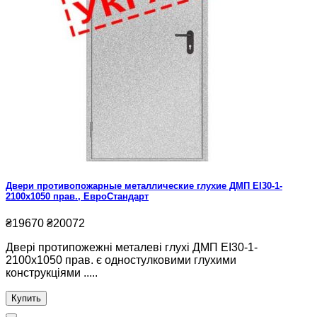
Двери противопожарные металлические глухие ДМП ЕІ30-1-
2100х1050 прав., ЕвроСтандарт
₴19670
₴20072
Двері протипожежні металеві глухі ДМП ЕІ30-1-
2100х1050 прав. є одностулковими глухими
конструкціями .....
Купить