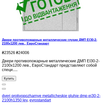
Двери противопожарные металлические глухие ДМП ЕІ30-2-
2100х1200 лев., ЕвроСтандарт
₴23526
₴24006
Двери противопожарные металлические ДМП ЕІ30-2-
2100х1200 лев., ЕвроСтандарт представляют собой
специ.....
Купить
dveri protivopozharnye metallicheskie gluhie dmp ei30-2-
2100h1350 lev
,
evrostandart