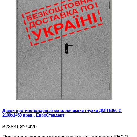
Двери противопожарные металлические глухие ДМП ЕІ60-2-
2100x1450 прав., ЕвроСтандарт
₴28831
₴29420