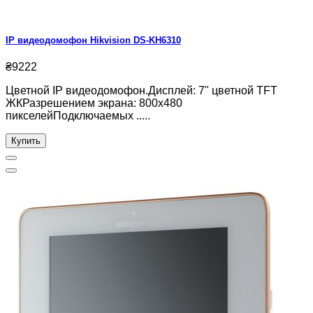
IP видеодомофон Hikvision DS-KH6310
₴9222
Цветной IP видеодомофон.Дисплей: 7" цветной TFT
ЖКРазрешением экрана: 800х480
пикселейПодключаемых .....
Купить