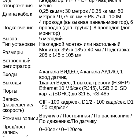
Вид
Квадратор, PIP / POP up / надписи и
отображения
меню
0,25 кв.мм: 30 метров / 0,35 кв.мм: 50
Длина кабеля
метров / 0,75 кв.мм + РК-75-4 : 100M
4 провода (вызывная панель-монитор), 6
Подключение
проводов (доп. трубка), 8 проводов (доп.
монитор)
Вызов
5 мелодий
Тип установки
Накладной монтаж или настольный
Монитор: 355 x 185 x 40 мм / Подставка:
Размеры
205 x 145 x 105 мм
Встроенный
регистратор:
4 канала ВИДЕО, 4 канала АУДИО, 1
Входы
вход датчик,
Выходы
1канал Видео, 1 выход тревоги (НЗ/НР)
Ethernet 10 Мб/сек (RJ45), USB 2.0, SD
Порты
карта (SDHC) до 32ГБ, RS-485
Запись
CIF - 100 кадр/сек, D1/2 - 100 кадр/сек, D1
(разрешение/
- 50 кадр/сек
скорость)
Вручную / Постоянная / По расписанию /
Режимы записи
По движению/По датчику
Пред/пост
0~30сек / 0~120сек
запись