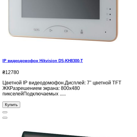
IP видеодомофон Hikvision DS-KH8300-T
₴12780
Цветной IP видеодомофон.Дисплей: 7" цветной TFT
ЖКРазрешением экрана: 800х480
пикселейПодключаемых .....
Купить