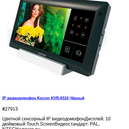
IP видеодомофон Kocom KVR-A510 Чёрный
₴27913
Цветной сенсорный IP видеодомофонДисплей: 10
дюймовый Touch ScreenВидеостандарт: PAL,