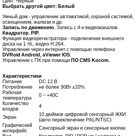
Цвет: Чёрный
Выбрать другой цвет:
Белый
Умный дом - управление автоматикой, охраной системой,
освещением, жалюзи и др.
Запись по движению.
Запись с 4-х видеоканалов.
Квадратор. PIP.
Функция видеорегистратора - подключение внешнего
диска на 1 тб., видео H.264.
Управление через интернет с помощью телефона
DVRoid Android, aViewer IOS.
Управление с ПК при помощи
ПО CMS Kocom.
Характеристики
Питание
DC 12 В
Потребление
не более 30Вт ±20%
Рабочая
0 ~ +40С
температура
Количество
4
входов
10 дюймов цифровой сенсорный ЖКИ
Экран
(авто переключение PAL/NTSC)
Графический
Сенсорный экран и сенсорные кнопки
интерфейс