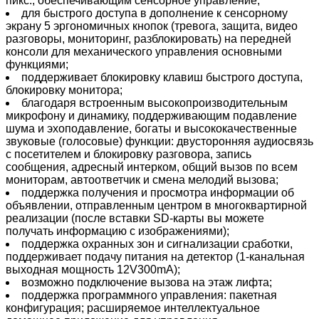
пикс., обеспечивающим сенсорное управление;
для быстрого доступа в дополнение к сенсорному
экрану 5 эргономичных кнопок (тревога, защита, видео
разговоры, мониторинг, разблокировать) на передней
консоли для механического управления основными
функциями;
поддерживает блокировку клавиш быстрого доступа,
блокировку монитора;
благодаря встроенным высокопроизводительным
микрофону и динамику, поддерживающим подавление
шума и эхоподавление, богаты и высококачественные
звуковые (голосовые) функции: двусторонняя аудиосвязь
с посетителем и блокировку разговора, запись
сообщения, адресный интерком, общий вызов по всем
мониторам, автоответчик и смена мелодий вызова;
поддержка получения и просмотра информации об
объявлении, отправленным центром в многоквартирной
реализации (после вставки SD-карты вы можете
получать информацию с изображениями);
поддержка охранных зон и сигнализации сработки,
поддерживает подачу питания на детектор (1-канальная
выходная мощность 12V300mA);
возможно подключение вызова на этаж лифта;
поддержка программного управления: пакетная
конфигурация; расширяемое интеллектуальное