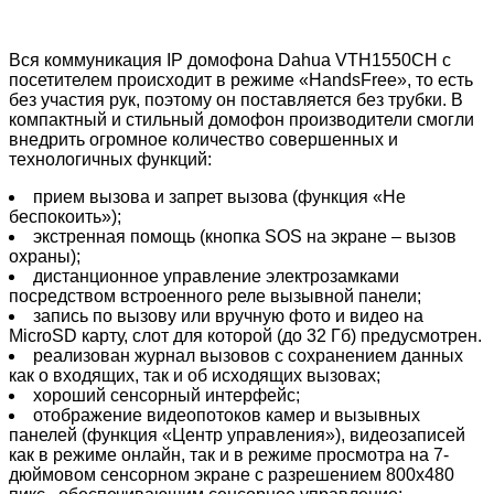
Вся коммуникация IP домофона Dahua VTH1550CH с
посетителем происходит в режиме «HandsFree», то есть
без участия рук, поэтому он поставляется без трубки. В
компактный и стильный домофон производители смогли
внедрить огромное количество совершенных и
технологичных функций:
прием вызова и запрет вызова (функция «Не
беспокоить»);
экстренная помощь (кнопка SOS на экране – вызов
охраны);
дистанционное управление электрозамками
посредством встроенного реле вызывной панели;
запись по вызову или вручную фото и видео на
MicroSD карту, слот для которой (до 32 Гб) предусмотрен.
реализован журнал вызовов с сохранением данных
как о входящих, так и об исходящих вызовах;
хороший сенсорный интерфейс;
отображение видеопотоков камер и вызывных
панелей (функция «Центр управления»), видеозаписей
как в режиме онлайн, так и в режиме просмотра на 7-
дюймовом сенсорном экране с разрешением 800х480