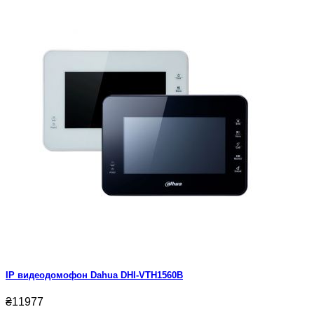
IP видеодомофон Dahua DHI-VTH1560B
₴11977