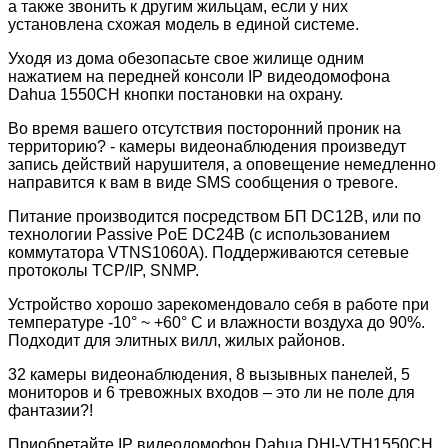
а также звонить к другим жильцам, если у них
установлена схожая модель в единой системе.
Уходя из дома обезопасьте свое жилище одним
нажатием на передней консоли IP видеодомофона
Dahua 1550CH кнопки постановки на охрану.
Во время вашего отсутствия посторонний проник на
территорию? - камеры видеонаблюдения произведут
запись действий нарушителя, а оповещение немедленно
направится к вам в виде SMS сообщения о тревоге.
Питание производится посредством БП DC12В, или по
технологии Passive PoE DC24В (с использованием
коммутатора VTNS1060A). Поддерживаются сетевые
протоколы TCP/IP, SNMP.
Устройство хорошо зарекомендовало себя в работе при
температуре -10° ~ +60° С и влажности воздуха до 90%.
Подходит для элитных вилл, жилых районов.
32 камеры видеонаблюдения, 8 вызывных панелей, 5
мониторов и 6 тревожных входов – это ли не поле для
фантазии?!
Приобретайте IP видеодомофон Dahua DHI-VTH1550CH