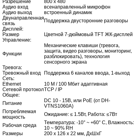
Разрешение
800 х 480
Аудио вход
всенаправленный микрофон
Аудио выход
встроенный динамик
Двунаправленная
Поддержка двусторонние разговоры
связь
Дисплей:
Размер
Цветной 7-дюймовый TFT ЖК-дисплей
Управление:
Механические клавиши (тревога,
защита, видео разговоры, мониторинг,
Функции
разблокировать), технология
сенсорного экрана
Тревога:
Тревожный вход
Поддержка 6 каналов ввода, 1-выход
Сеть:
Ethernet
10 M / 100 Мбит адаптивная
Сетевой протокол
TCP / IP
Общее:
DC 10 - 15В, или PoE (от DH-
Питание
VTNS1060A)
Потребляемая
Ожидание: ≤ 1.5Вт, Работа: ≤7Вт
мощность
Температура: -10° ~ +60° С, Влажность:
Рабочая среда
10 ~ 90% RH
Размеры
200 х 126 х 22 мм, ДхШхГ