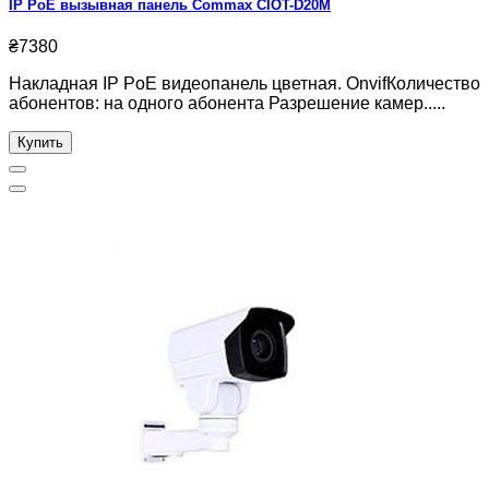
IP PoE вызывная панель Commax CIOT-D20M
₴7380
Накладная IP PoE видеопанель цветная. OnvifКоличество
абонентов: на одного абонента Разрешение камер.....
Купить