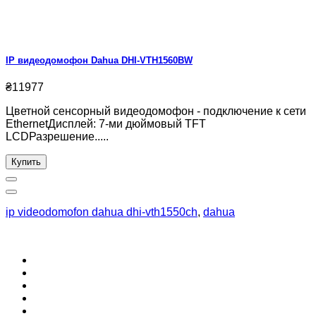
IP видеодомофон Dahua DHI-VTH1560BW
₴11977
Цветной сенсорный видеодомофон - подключение к сети
EthernetДисплей: 7-ми дюймовый TFT
LCDРазрешение.....
Купить
ip videodomofon dahua dhi-vth1550ch
,
dahua