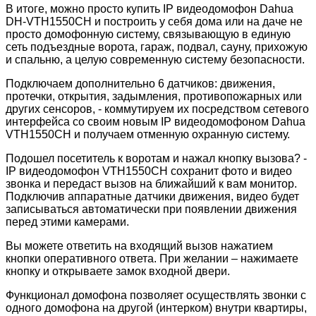
В итоге, можно просто купить IP видеодомофон Dahua
DH-VTH1550CH и построить у себя дома или на даче не
просто домофонную систему, связывающую в единую
сеть подъездные ворота, гараж, подвал, сауну, прихожую
и спальню, а целую современную систему безопасности.
Подключаем дополнительно 6 датчиков: движения,
протечки, открытия, задымления, противопожарных или
других сенсоров, - коммутируем их посредством сетевого
интерфейса со своим новым IP видеодомофоном Dahua
VTH1550CH и получаем отменную охранную систему.
Подошел посетитель к воротам и нажал кнопку вызова? -
IP видеодомофон VTH1550CH сохранит фото и видео
звонка и передаст вызов на ближайший к вам монитор.
Подключив аппаратные датчики движения, видео будет
записываться автоматически при появлении движения
перед этими камерами.
Вы можете ответить на входящий вызов нажатием
кнопки оперативного ответа. При желании – нажимаете
кнопку и открываете замок входной двери.
Функционал домофона позволяет осуществлять звонки с
одного домофона на другой (интерком) внутри квартиры,