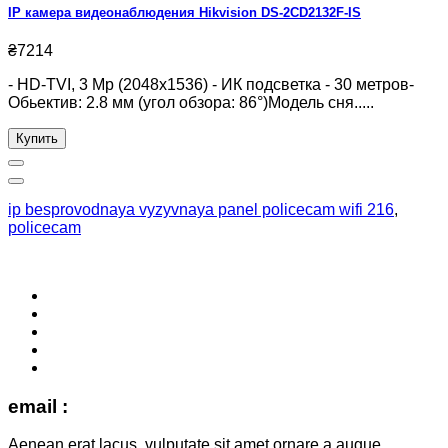
IP камера видеонаблюдения Hikvision DS-2CD2132F-IS
₴7214
- HD-TVI, 3 Mp (2048x1536) - ИК подсветка - 30 метров-
Обьектив: 2.8 мм (угол обзора: 86°)Модель сня.....
Купить
ip besprovodnaya vyzyvnaya panel policecam wifi 216
,
policecam
email :
Aenean erat lacus, vulputate sit amet ornare a augue.