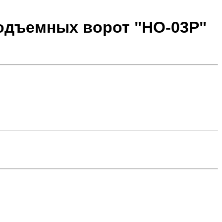
подъемных ворот "HO-03P"