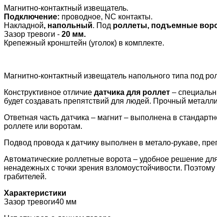
Магнитно-контактный извещатель.
Подключение:
проводное, NC контакты.
Накладной
, напольный
. Под
роллеты, подъемные воро
Зазор тревоги -
20 мм.
Крепежный кронштейн (уголок) в комплекте.
Магнитно-контактный извещатель напольного типа под рол
Конструктивное отличие
датчика для роллет
– специальн
будет создавать препятствий для людей. Прочный металли
Ответная часть датчика – магнит – выполнена в стандарт
роллете или воротам.
Подвод провода к датчику выполнен в метало-рукаве, пр
Автоматические роллетные ворота – удобное решение для 
ненадежных с точки зрения взломоустойчивости. Поэтому 
грабителей.
Характеристики
Зазор тревоги
40 мм