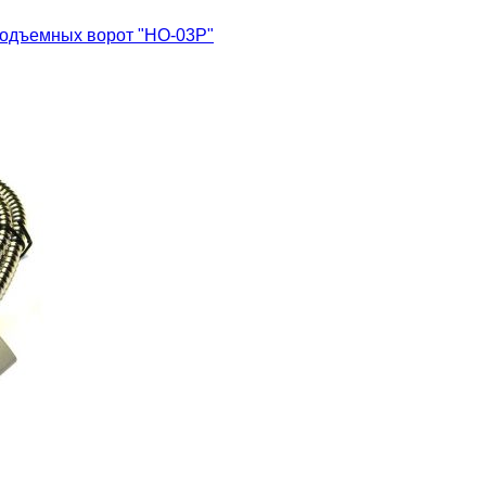
 подъемных ворот "HO-03P"