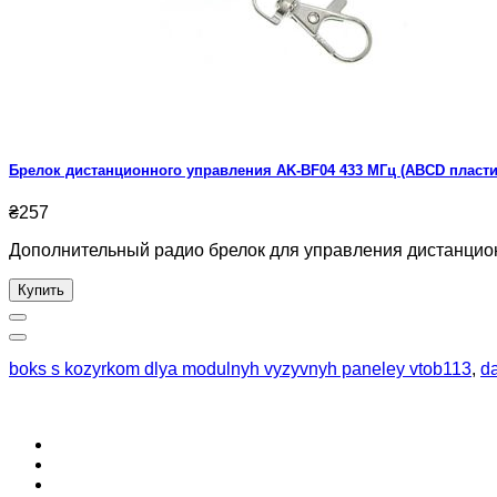
Брелок дистанционного управления AK-BF04 433 МГц (ABCD пласти
₴257
Дополнительный радио брелок для управления дистанцион
Купить
boks s kozyrkom dlya modulnyh vyzyvnyh paneley vtob113
,
d