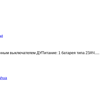
к)
ным выключателем ДУПитание: 1 батарея типа 23АЧ.....
ahua