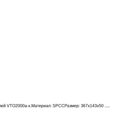
ей VTO2000a-x.Материал: SPCCРазмер: 367х143х50 .....