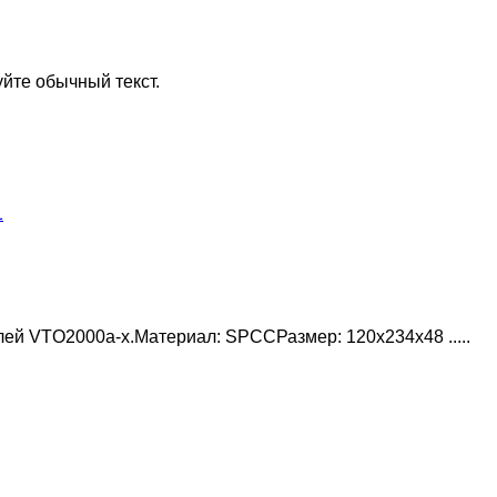
йте обычный текст.
ей VTO2000a-x.Материал: SPCCРазмер: 120x234x48 .....