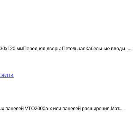
0х120 ммПередняя дверь: ПетельнаяКабельные вводы.....
х панелей VTO2000a-x или панелей расширения.Мат.....