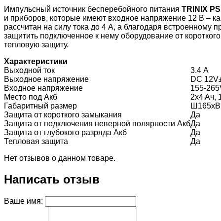
Импульсный источник бесперебойного питания
TRINIX P
и приборов, которые имеют входное напряжение 12 В – ка
рассчитан на силу тока до 4 А, а благодаря встроенному
защитить подключенное к нему оборудование от короткого
тепловую защиту.
Характеристики
Выходной ток
3.4 А
Выходное напряжение
DC 12V
Входное напряжение
155-265
Место под Акб
2x4 Aч, 
Габаритный размер
Ш165хВ
Защита от короткого замыкания
Да
Защита от подключения неверной полярности Акб
Да
Защита от глубокого разряда Акб
Да
Тепловая защита
Да
Нет отзывов о данном товаре.
Написать отзыв
Ваше имя: