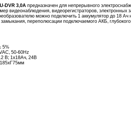
SU-DVR 3,0A
предназначен для непрерывного электроснабж
мер видеонаблюдения, видеорегистраторов, электронных за
 преобразователю можно подключить 1
аккумулятор до 18 Ач н
 замыкания, переполюсации подключаемого АКБ, глубокого 
± 5%
VAC, 50-60Hz
12 В; 1х18Ач, 24В
185хГ75мм