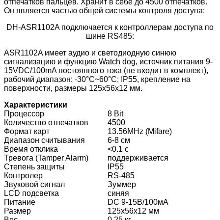
отпечатков пальцев. Хранит в себе до 4500 отпечатков.
Он является частью общей системы контроля доступа:
DH-ASR1102A подключается к контроллерам доступа по
шине RS485:
ASR1102A имеет аудио и светодиодную синюю
сигнализацию и функцию Watch dog, источник питания 9-
15VDC/100mA постоянного тока (не входит в комплект),
рабочий диапазон: -30°C~60°C; IP55, крепление на
поверхности, размеры 125х56х12 мм.
Характеристики
Процессор
8 Bit
Количество отпечатков
4500
Формат карт
13.56MHz (Mifare)
Диапазон считывания
6-8 см
Время отклика
<0.1 c
Тревога (Tamper Alarm)
поддерживается
Степень защиты
IP55
Контролер
RS-485
Звуковой сигнал
Зуммер
LCD подсветка
синяя
Питание
DC 9-15В/100мА
Размер
125х56х12 мм
Вес
0.25 кг