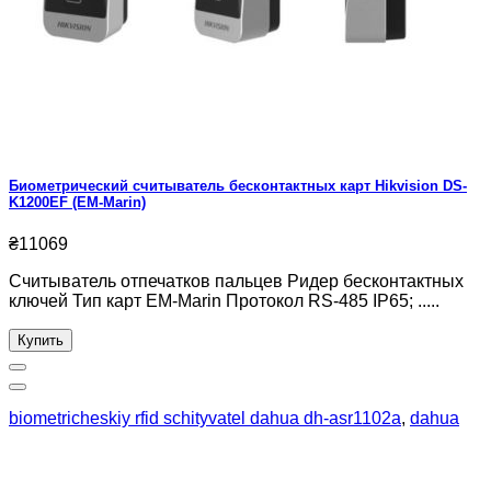
Биометрический считыватель бесконтактных карт Hikvision DS-
K1200EF (EM-Marin)
₴11069
Считыватель отпечатков пальцев Ридер бесконтактных
ключей Тип карт EM-Marin Протокол RS-485 IP65; .....
Купить
biometricheskiy rfid schityvatel dahua dh-asr1102a
,
dahua