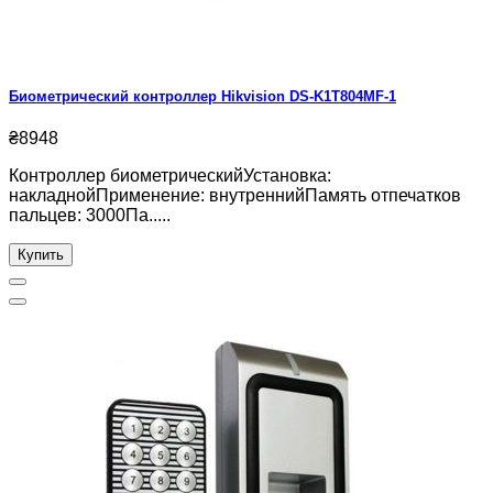
Биометрический контроллер Hikvision DS-K1T804MF-1
₴8948
Контроллер биометрическийУстановка:
накладнойПрименение: внутреннийПамять отпечатков
пальцев: 3000Па.....
Купить