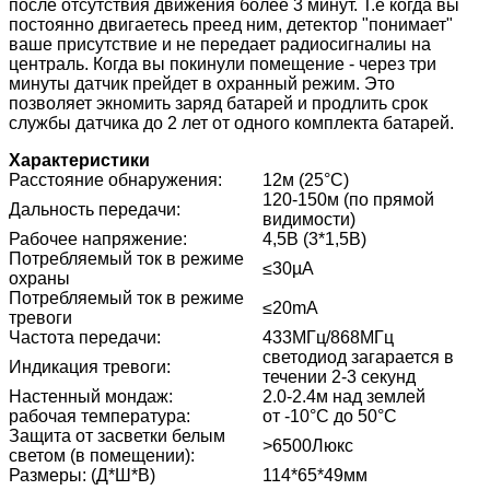
после отсутствия движения более 3 минут. Т.е когда вы
постоянно двигаетесь преед ним, детектор "понимает"
ваше присутствие и не передает радиосигналиы на
централь. Когда вы покинули помещение - через три
минуты датчик прейдет в охранный режим. Это
позволяет экномить заряд батарей и продлить срок
службы датчика до 2 лет от одного комплекта батарей.
Характеристики
Расстояние обнаружения:
12м (25°C)
120-150м (по прямой
Дальность передачи:
видимости)
Рабочее напряжение:
4,5В (3*1,5В)
Потребляемый ток в режиме
≤30µА
охраны
Потребляемый ток в режиме
≤20mА
тревоги
Частота передачи:
433МГц/868МГц
светодиод загарается в
Индикация тревоги:
течении 2-3 секунд
Настенный мондаж:
2.0-2.4м над землей
рабочая температура:
от -10°C до 50°C
Защита от засветки белым
>6500Люкс
светом (в помещении):
Размеры: (Д*Ш*В)
114*65*49мм