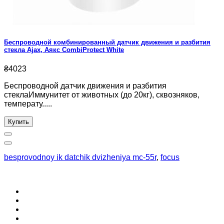
Беспроводной комбинированный датчик движения и разбития
стекла Ajax, Аякс CombiProtect White
₴4023
Беспроводной датчик движения и разбития
стеклаИммунитет от животных (до 20кг), сквозняков,
температу.....
Купить
besprovodnoy ik datchik dvizheniya mc-55r
,
focus