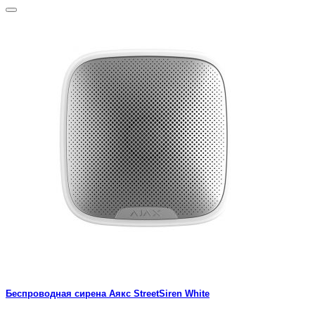
Беспроводная сирена Аякс StreetSiren White