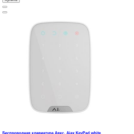
Беспроводная клавиатура Аякс, Ajax KeyPad white