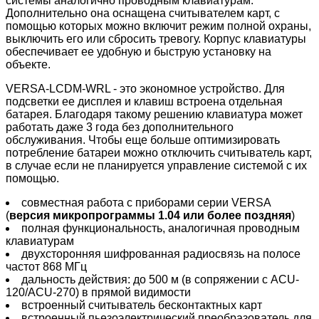
системы аналогично проводным клавиатурам.
Дополнительно она оснащена считывателем карт, с
помощью которых можно включит режим полной охраны,
выключить его или сбросить тревогу. Корпус клавиатуры
обеспечивает ее удобную и быструю установку на
объекте.
VERSA-LCDM-WRL - это экономное устройство. Для
подсветки ее дисплея и клавиш встроена отдельная
батарея. Благодаря такому решению клавиатура может
работать даже 3 года без дополнительного
обслуживания. Чтобы еще больше оптимизировать
потребление батареи можно отключить считыватель карт,
в случае если не планируется управление системой с их
помощью.
совместная работа с приборами серии VERSA
(
версия микропрограммы 1.04 или более поздняя
)
полная функциональность, аналогичная проводным
клавиатурам
двухсторонняя шифрованная радиосвязь на полосе
частот 868 МГц
дальность действия: до 500 м (в сопряжении с ACU-
120/ACU-270) в прямой видимости
встроенный считыватель бесконтактных карт
встроенный пьезоэлектрический преобразователь для