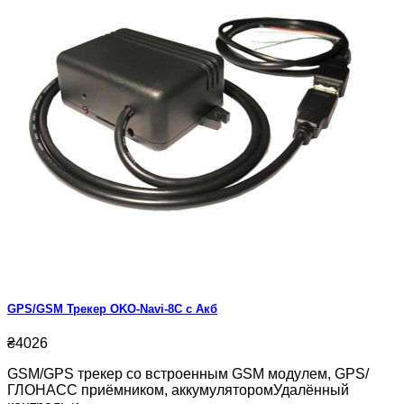
GPS/GSM Трекер OKO-Navi-8C с Акб
₴4026
GSM/GPS трекер со встроенным GSM модулем, GPS/
ГЛОНАСС приёмником, аккумуляторомУдалённый