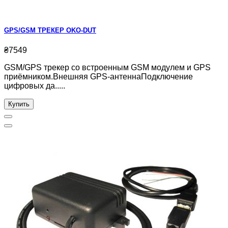
GPS/GSM ТРЕКЕР OKO-DUT
₴7549
GSM/GPS трекер со встроенным GSM модулем и GPS
приёмником.Внешняя GPS-антеннаПодключение
цифровых да.....
Купить