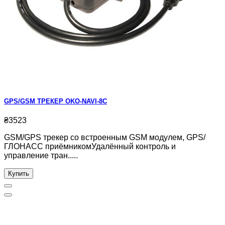
GPS/GSM ТРЕКЕР OKO-NAVI-8C
₴3523
GSM/GPS трекер со встроенным GSM модулем, GPS/
ГЛОНАСС приёмникомУдалённый контроль и
управление тран.....
Купить