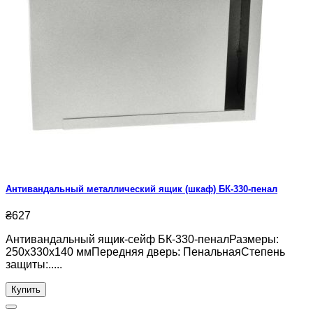
Антивандальный металлический ящик (шкаф) БК-330-пенал
₴627
Антивандальный ящик-сейф БК-330-пеналРазмеры:
250х330х140 ммПередняя дверь: ПенальнаяСтепень
защиты:.....
Купить