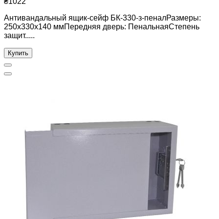
₴1022
Антивандальный ящик-сейф БК-330-з-пеналРазмеры:
250х330х140 ммПередняя дверь: ПенальнаяСтепень
защит.....
Купить