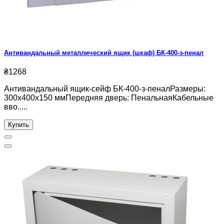
Антивандальный металлический ящик (шкаф) БК-400-з-пенал
₴1268
Антивандальный ящик-сейф БК-400-з-пеналРазмеры:
300х400х150 ммПередняя дверь: ПенальнаяКабельные
вво.....
Купить