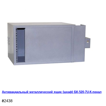
Антивандальный металлический ящик (шкаф) БК-520-7U-К-пенал
₴2438