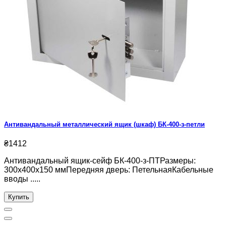
Антивандальный металлический ящик (шкаф) БК-400-з-петли
₴1412
Антивандальный ящик-сейф БК-400-з-ПТРазмеры:
300х400х150 ммПередняя дверь: ПетельнаяКабельные
вводы .....
Купить