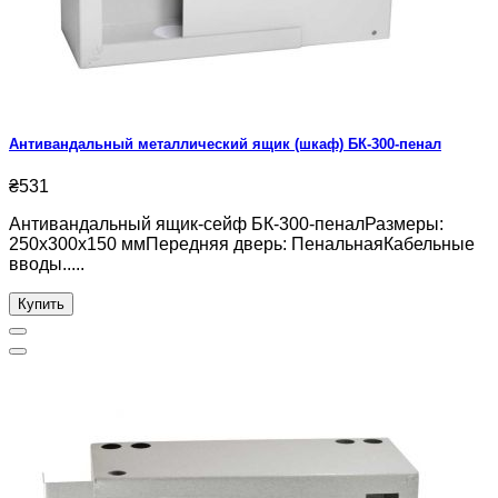
Антивандальный металлический ящик (шкаф) БК-300-пенал
₴531
Антивандальный ящик-сейф БК-300-пеналРазмеры:
250х300х150 ммПередняя дверь: ПенальнаяКабельные
вводы.....
Купить