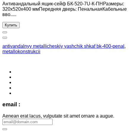
Антивандальный ящик-сейф БК-520-7U-К-ПНРазмеры:
320х520х400 ммПередняя дверь: ПенальнаяКабельные
вво.....
Купить
antivandalnyy metallicheskiy yashchik shkaf bk-400-penal
,
metallokonstrukcii
email :
Aenean erat lacus, vulputate sit amet ornare a augue.