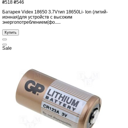
₴518
₴546
Батарея Videx 18650 3.7Vтип 18650Li- Ion (литий-
ионная)для устройств с высоким
энергопотреблением(фо.....
Купить
Sale