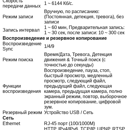
Скорость
1 ~ 6144 Кб/с.
передачи данных
Вручную, по расписанию:
Режим записи
(Постоянная, детекция, тревога), без
записи
1 ~ 60 мин, Предварительная запись:
Запись интервал
1 ~ 30 сек, после записи: 10 ~ 300 сек
Воспроизведение и резервное копирование
Воспроизведение
1/4/9
Sync
Время/Дата, Тревога, Детекция
Режим поиска
движения & Точный поиск (с
точностью до секунды)
Воспроизведение, пауза, стоп,
быстрый просмотр, медленный
просмотр, следующий файл,
Функции
предыдущий файл, следующая
воспроизведения
камера, предыдущая камера, полно
экранный режим, повтор, выборочное
резервное копирование, цифровой
зум.
Резервный режим
Устройство USB / Сеть
Сеть
Ethernet
RJ-45 порт (100/1000M)
HTTP, IPv4/IPv6, TCP/IP, UPNP, RTSP,