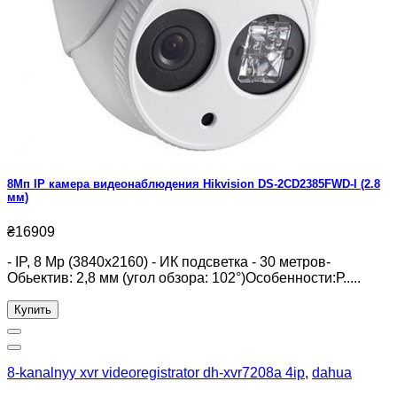
8Мп IP камера видеонаблюдения Hikvision DS-2CD2385FWD-I (2.8
мм)
₴16909
- IP, 8 Mp (3840x2160) - ИК подсветка - 30 метров-
Обьектив: 2,8 мм (угол обзора: 102°)Особенности:Р.....
Купить
8-kanalnyy xvr videoregistrator dh-xvr7208a 4ip
,
dahua