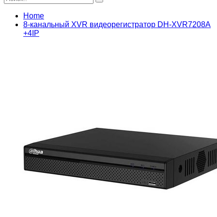
Home
8-канальный XVR видеорегистратор DH-XVR7208A
+4IP