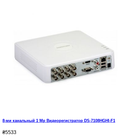
8-ми канальный 1 Mp Видеорегистратор DS-7108HGHI-F1
₴5533