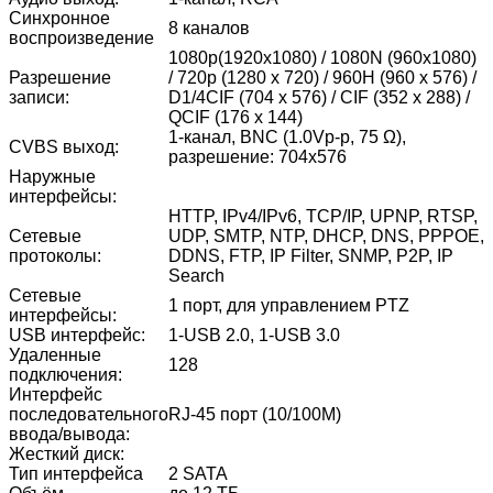
Синхронное
8 каналов
воспроизведение
1080p(1920х1080) / 1080N (960x1080)
Разрешение
/ 720p (1280 х 720) / 960H (960 х 576) /
записи:
D1/4CIF (704 х 576) / CIF (352 х 288) /
QCIF (176 х 144)
1-канал, BNC (1.0Vp-p, 75 Ω),
CVBS выход:
разрешение: 704х576
Наружные
интерфейсы:
HTTP, IPv4/IPv6, TCP/IP, UPNP, RTSP,
Сетевые
UDP, SMTP, NTP, DHCP, DNS, PPPOE,
протоколы:
DDNS, FTP, IP Filter, SNMP, P2P, IP
Search
Сетевые
1 порт, для управлением PTZ
интерфейсы:
USB интерфейс:
1-USB 2.0, 1-USB 3.0
Удаленные
128
подключения:
Интерфейс
последовательного
RJ-45 порт (10/100M)
ввода/вывода:
Жесткий диск:
Тип интерфейса
2 SATA