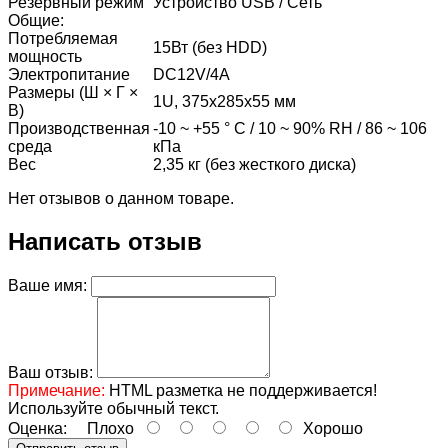
Резервный режим
Устройство USB / Сеть
Общие:
Потребляемая
15Вт (без HDD)
мощность
Электропитание
DC12V/4A
Размеры (Ш × Г ×
1U, 375x285x55 мм
В)
Производственная
-10 ~ +55 ° C / 10 ~ 90% RH / 86 ~ 106
среда
кПа
Вес
2,35 кг (без жесткого диска)
Нет отзывов о данном товаре.
Написать отзыв
Ваше имя:
Ваш отзыв:
Примечание:
HTML разметка не поддерживается!
Используйте обычный текст.
Оценка:
Плохо
Хорошо