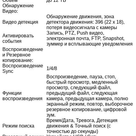
Объём
до 12 ТБ
Обнаружение
Видео:
Обнаружение движения, зона
Видео детекция
детектора движения: 396 (22 х 18),
потеря видеосигнала c камеры
Запись, PTZ, Push видео,
Активировать
электронная почта, FTP, Snapshot,
события
зуммер и всплывающие уведомления
Воспроизведение
и Резервное
копирование:
Воспроизведение
1/4/8
Sync
Воспроизведение, пауза, стоп,
быстрый просмотр, медленный
просмотр, следующий файл,
Функции
предыдущий файл, следующая
воспроизведения
камера, предыдущая камера, полно
экранный режим, повтор, выборочное
резервное копирование, цифровой
зум.
Время/Дата, Тревога, Детекция
Режим поиска
движения & Точный поиск (с
точностью до секунды)