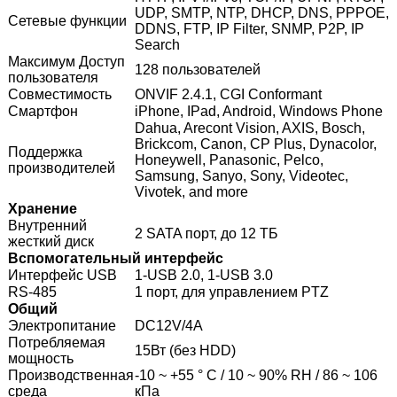
UDP, SMTP, NTP, DHCP, DNS, PPPOE,
Сетевые функции
DDNS, FTP, IP Filter, SNMP, P2P, IP
Search
Максимум Доступ
128 пользователей
пользователя
Совместимость
ONVIF 2.4.1, CGI Conformant
Смартфон
iPhone, IPad, Android, Windows Phone
Dahua, Arecont Vision, AXIS, Bosch,
Brickcom, Canon, CP Plus, Dynacolor,
Поддержка
Honeywell, Panasonic, Pelco,
производителей
Samsung, Sanyo, Sony, Videotec,
Vivotek, and more
Хранение
Внутренний
2 SATA порт, до 12 ТБ
жесткий диск
Вспомогательный интерфейс
Интерфейс USB
1-USB 2.0, 1-USB 3.0
RS-485
1 порт, для управлением PTZ
Общий
Электропитание
DC12V/4A
Потребляемая
15Вт (без HDD)
мощность
Производственная
-10 ~ +55 ° C / 10 ~ 90% RH / 86 ~ 106
среда
кПа