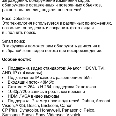
заграждения, обнаружение изменения кадра,
обнаружение оставленных и потерянных объектов,
распознавание лиц, подсчет посетителей.
Face Detection
Это технология используется в различных приложениях,
позволяет определить и сохранить фото лица и
выполнить поиск.
Smart поиск
Эта функция поможет вам обнаружить движения в
выбраной зоне видео потока при воспроизведении.
Особенности:
Поддержка видео стандартов: Аналог, HDCVI, TVI,
AHD, IP (+ 4 камеры)
Подключение IP камер с разрешением 5Мп
Входящий поток 48Мб/с
Сжатие H.264+ / H.264, поддержка 2х потоков
1080p/720р запись в реальном времени
HDMI / VGA видео выходы
Поддержка IP камер производителей: Dahua, Arecont
Vision, AXIS, Bosch, Brickcom, Canon,
CP Plus, Dynacolor, Honeywell, Panasonic, Pelco,
Samsung, Sanyo, Sony, Videosec, Vivotek