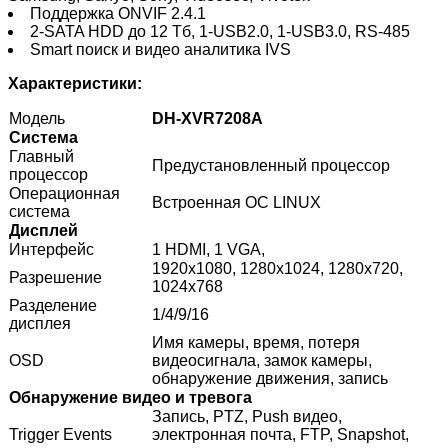
Поддержка ONVIF 2.4.1
2-SATA HDD до 12 Тб, 1-USB2.0, 1-USB3.0, RS-485
Smart поиск и видео аналитика IVS
Характеристики:
Модель
DH-XVR7208A
Система
Главный
Предустановленный процессор
процессор
Операционная
Встроенная ОС LINUX
система
Дисплей
Интерфейс
1 HDMI, 1 VGA,
1920х1080, 1280х1024, 1280х720,
Разрешение
1024х768
Разделение
1/4/9/16
дисплея
Имя камеры, время, потеря
OSD
видеосигнала, замок камеры,
обнаружение движения, запись
Обнаружение видео и тревога
Запись
,
PTZ
,
Push
видео
,
Trigger Events
электронная почта,
FTP
,
Snapshot
,