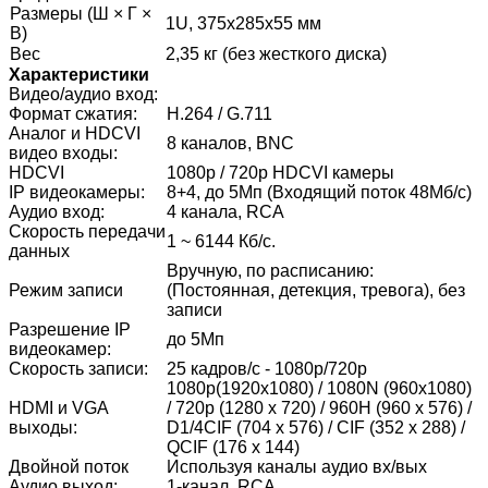
Размеры (Ш × Г ×
1U, 375x285x55 мм
В)
Вес
2,35 кг (без жесткого диска)
Характеристики
Видео/аудио вход:
Формат сжатия:
H.264 / G.711
Аналог и HDCVI
8 каналов, BNC
видео входы:
HDCVI
1080р / 720p HDCVI камеры
IP видеокамеры:
8+4, до 5Мп (Входящий поток 48Мб/с)
Аудио вход:
4 канала, RCA
Скорость передачи
1 ~ 6144 Кб/с.
данных
Вручную, по расписанию:
Режим записи
(Постоянная, детекция, тревога), без
записи
Разрешение IP
до 5Мп
видеокамер:
Скорость записи:
25 кадров/с - 1080p/720p
1080p(1920х1080) / 1080N (960x1080)
HDMI и VGA
/ 720p (1280 х 720) / 960H (960 х 576) /
выходы:
D1/4CIF (704 х 576) / CIF (352 х 288) /
QCIF (176 х 144)
Двойной поток
Используя каналы аудио вх/вых
Аудио выход:
1-канал, RCA