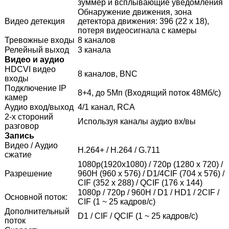
зуммер
и
всплывающие уведомления
Обнаружение движения, зона
Видео детекция
детектора движения: 396 (22 х 18),
потеря видеосигнала c камеры
Тревожные входы
8 каналов
Релейный выход
3 канала
Видео и аудио
HDCVI видео
8 каналов, BNC
входы
Подключение IP
8+4, до 5Мп (Входящий поток 48Мб/с)
камер
Аудио вход/выход
4/1 канал, RCA
2-х стороний
Используя каналы аудио вх/вы
разговор
Запись
Видео / Аудио
H.264+ / H.264 / G.711
сжатие
1080p(1920х1080) / 720p (1280 х 720) /
Разрешение
960H (960 х 576) / D1/4CIF (704 х 576) /
CIF (352 х 288) / QCIF (176 х 144)
1080p / 720p / 960H / D1 / HD1 / 2CIF /
Основной поток:
CIF (1 ~ 25 кадров/с)
Дополнительный
D1 / CIF / QCIF (1 ~ 25 кадров/с)
поток