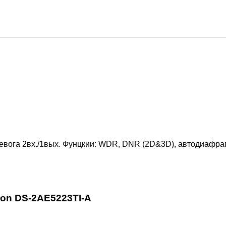
тревога 2вх./1вых. Фунцкии: WDR, DNR (2D&3D), автодиафра
ion DS-2AE5223TI-A