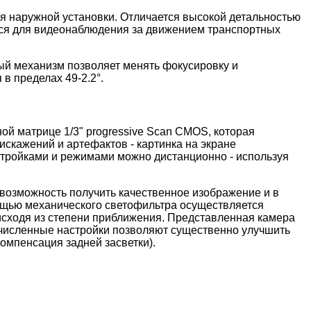
ля наружной установки. Отличается высокой детальностью
ться для видеонаблюдения за движением транспортных
й механизм позволяет менять фокусировку и
в пределах 49-2.2°.
й матрице 1/3" progressive Scan CMOS, которая
искажений и артефактов - картинка на экране
астройками и режимами можно дистанционно - используя
т возможность получить качественное изображение и в
мощью механического светофильтра осуществляется
, исходя из степени приближения. Представленная камера
очисленные настройки позволяют существенно улучшить
омпенсация задней засветки).