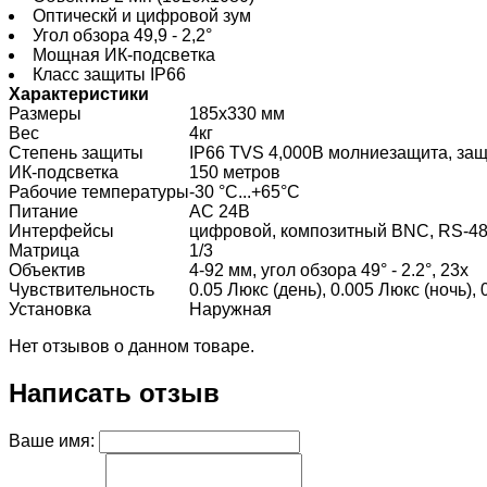
Оптическй и цифровой зум
Угол обзора 49,9 - 2,2°
Мощная ИК-пoдcвeткa
Класс защиты IP66
Характеристики
Размеры
185х330 мм
Вес
4кг
Степень защиты
IP66 TVS 4,000В молниезащита, за
ИК-подсветка
150 метров
Рабочие температуры
-30 °C...+65°C
Питание
AC 24В
Интерфейсы
цифровой, композитный BNC, RS-485,
Матрица
1/3
Объектив
4-92 мм, угол обзора 49° - 2.2°, 23x
Чувствительность
0.05 Люкс (день), 0.005 Люкс (ночь),
Установка
Наружная
Нет отзывов о данном товаре.
Написать отзыв
Ваше имя: