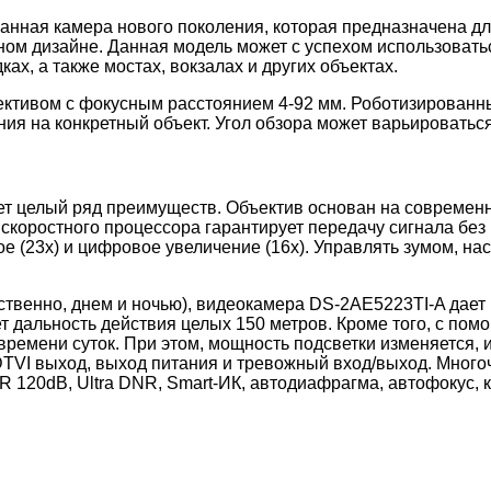
ванная камера нового поколения, которая предназначена д
ьном дизайне. Данная модель может с успехом использова
ках, а также мостах, вокзалах и других объектах.
тивом с фокусным расстоянием 4-92 мм. Роботизированны
 на конкретный объект. Угол обзора может варьироваться 
т целый ряд преимуществ. Объектив основан на современно
скоростного процессора гарантирует передачу сигнала без 
е (23х) и цифровое увеличение (16х). Управлять зумом, н
етственно, днем и ночью), видеокамера DS-2AE5223TI-A дае
т дальность действия целых 150 метров. Кроме того, с по
т времени суток. При этом, мощность подсветки изменяется
DTVI выход, выход питания и тревожный вход/выход. Мног
 120dB, Ultra DNR, Smart-ИК, автодиафрагма, автофокус, к