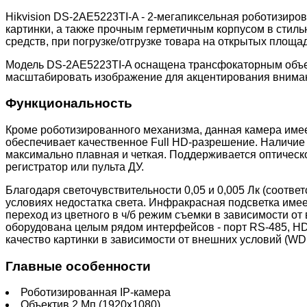
Hikvision DS-2AE5223TI-A - 2-мегапиксельная роботизиро
картинки, а также прочным герметичным корпусом в стил
средств, при погрузке/отгрузке товара на открытых площад
Модель DS-2AE5223TI-A оснащена трансфокаторным объек
масштабировать изображение для акцентирования внимания
Функциональность
Кроме роботизированного механизма, данная камера имее
обеспечивает качественное Full HD-разрешение. Наличие 
максимально плавная и четкая. Поддерживается оптическо
регистратор или пульта ДУ.
Благодаря светочувствительности 0,05 и 0,005 Лк (соотв
условиях недостатка света. Инфракрасная подсветка имее
переход из цветного в ч/б режим съемки в зависимости о
оборудована целым рядом интерфейсов - порт RS-485, H
качество картинки в зависимости от внешних условий (WDR
Главные особенности
Роботизированная IP-камера
Объектив 2 Мп (1920x1080)