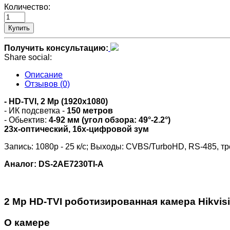
Количество:
Купить
Получить консультацию:
Share social:
Описание
Отзывов (0)
- HD-TVI,
2 Mp (
1920x1080)
- ИК подсветка -
150 метров
- Обьектив:
4-92 мм (угол обзора: 49°-2.2°)
23x-оптический, 16x-цифровой зум
Запись: 1080p - 25 к/с; Выходы: CVBS/TurboHD, RS-485, 
Аналог: DS-2AE7230TI-A
2 Mp HD-TVI роботизированная камера Hikvis
О камере