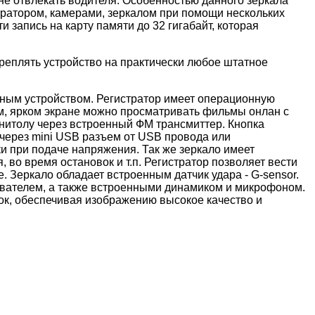
не отвлекать водителя. Особенностью данного зеркала
тратором, камерами, зеркалом при помощи нескольких
 запись на карту памяти до 32 гигабайт, которая
реплять устройство на практически любое штатное
дийным устройством. Регистратор имеет операционную
ом, ярком экране можно просматривать фильмы онлан с
гнитолу через встроенный ФМ трансмиттер. Кнопка
 через mini USB разъем от USB провода или
и при подаче напряжения. Так же зеркало имеет
во время остановок и т.п. Регистратор позволяет вести
 Зеркало обладает встроенным датчик удара - G-sensor.
ывателем, а также встроенными динамиком и микрофоном.
ток, обеспечивая изображению высокое качество и