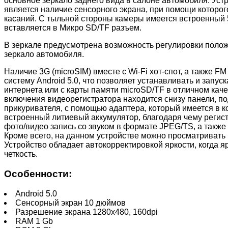
основное зеркало заднего вида в салоне автомобиля. Уст
является наличие сенсорного экрана, при помощи которог
касаний. С тыльной стороны камеры имеется встроенный 5-
вставляется в Микро SD/TF разъем.
В зеркале предусмотрена возможность регулировки полож
зеркало автомобиля.
Наличие 3G (microSIM) вместе с Wi-Fi хот-спот, а также 
систему Android 5.0, что позволяет устанавливать и зап
интернета или с карты памяти microSD/TF в отличном кач
включения видеорегистратора находится снизу панели, под
прикуривателя, с помощью адаптера, который имеется в к
встроенный литиевый аккумулятор, благодаря чему регистр
фото/видео запись со звуком в формате JPEG/TS, а также
Кроме всего, на данном устройстве можно просматривать
Устройство обладает автокорректировкой яркости, когда 
четкость.
Особенности:
Android 5.0
Сенсорный экран 10 дюймов
Разрешение экрана 1280x480, 160dpi
RAM 1 Gb