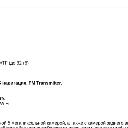
TF (до 32 гб)
PS навигация, FM Transmitter
.
те.
i-Fi.
й 5 мегапиксельной камерой, а также с камерой заднего ви