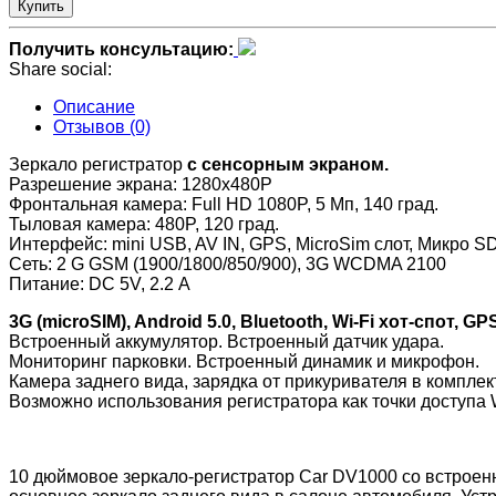
Купить
Получить консультацию:
Share social:
Описание
Отзывов (0)
Зеркало регистратор
с сенсорным экраном.
Разрешение экрана: 1280х480P
Фронтальная камера: Full HD 1080P, 5 Мп, 140 град.
Тыловая камера: 480P, 120 град.
Интерфейс: mini USB, AV IN, GPS, MicroSim слот, Микро SD/
Сеть: 2 G GSM (1900/1800/850/900), 3G WCDMA 2100
Питание: DC 5V, 2.2 А
3G (microSIM), Android 5.0, Bluetooth, Wi-Fi хот-спот, G
Встроенный аккумулятор. Встроенный датчик удара.
Мониторинг парковки. Встроенный динамик и микрофон.
Камера заднего вида, зарядка от прикуривателя в комплек
Возможно использования регистратора как точки доступа W
10 дюймовое зеркало-регистратор Car DV1000 со встроенно