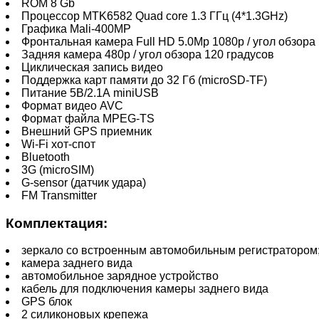
ROM 8 Gb
Процессор MTK6582 Quad core 1.3 ГГц (4*1.3GHz)
Графика Mali-400MP
Фронтальная камера Full HD 5.0Mp 1080p / угол обзора
Задняя камера 480p / угол обзора 120 градусов
Циклическая запись видео
Поддержка карт памяти до 32 Гб (microSD-TF)
Питание 5В/2.1А miniUSB
Формат видео AVC
Формат файла MPEG-TS
Внешний GPS приемник
Wi-Fi хот-спот
Bluetooth
3G (microSIM)
G-sensor (датчик удара)
FM Transmitter
Комплектация:
зеркало со встроенным автомобильным регистратором
камера заднего вида
автомобильное зарядное устройство
кабель для подключения камеры заднего вида
GPS блок
2 силиконовых крепежа