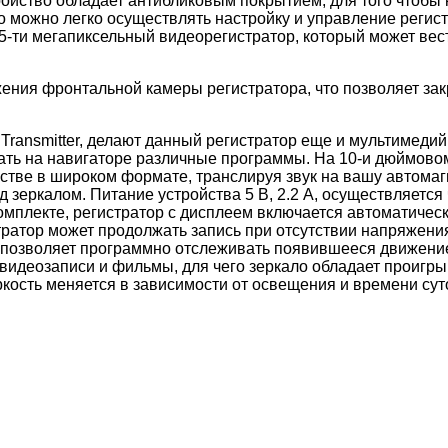
ройство обладает антибликовым покрытием, для того чтобы 
о можно легко осуществлять настройку и управление регис
ти мегапиксельный видеорегистратор, который может вести
ения фронтальной камеры регистратора, что позволяет зак
FM Transmitter, делают данный регистратор еще и мультиме
ускать на навигаторе различные программы. На 10-и дюймов
естве в широком формате, транслируя звук на вашу автома
 зеркалом. Питание устройства 5 В, 2.2 А, осуществляется
омплекте, регистратор с дисплеем включается автоматическ
атор может продолжать запись при отсутствии напряжения, 
 позволяет программно отслеживать появившееся движение.
 видеозаписи и фильмы, для чего зеркало обладает проигр
яркость меняется в зависимости от освещения и времени су