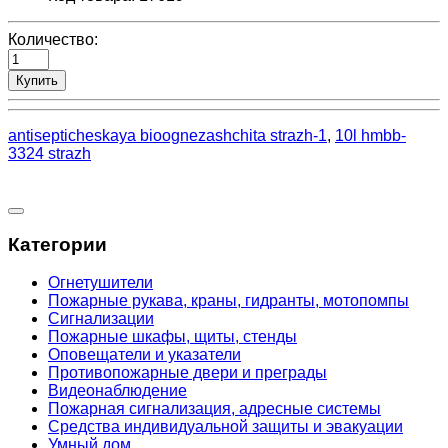
Количество:
Купить
antisepticheskaya bioognezashchita strazh-1
,
10l hmbb-
3324 strazh
Категории
Огнетушители
Пожарные рукава, краны, гидранты, мотопомпы
Сигнализации
Пожарные шкафы, щиты, стенды
Оповещатели и указатели
Противопожарные двери и преграды
Видеонаблюдение
Пожарная сигнализация, адресные системы
Средства индивидуальной защиты и эвакуации
Умный дом