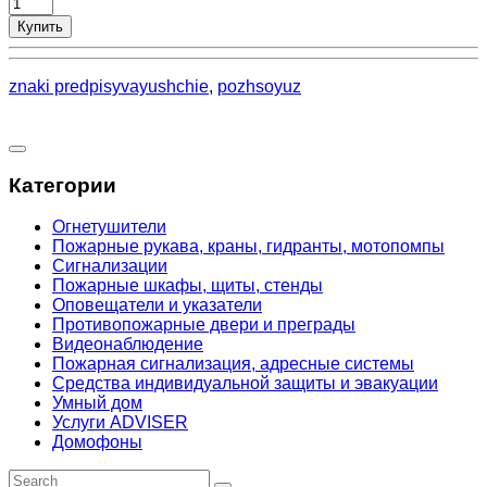
Купить
znaki predpisyvayushchie
,
pozhsoyuz
Категории
Огнетушители
Пожарные рукава, краны, гидранты, мотопомпы
Сигнализации
Пожарные шкафы, щиты, стенды
Оповещатели и указатели
Противопожарные двери и преграды
Видеонаблюдение
Пожарная сигнализация, адресные системы
Средства индивидуальной защиты и эвакуации
Умный дом
Услуги ADVISER
Домофоны