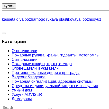
Купить
kasseta dlya pozharnogo rukava plastikovaya
,
pozhsoyuz
Категории
Огнетушители
Пожарные рукава, краны, гидранты, мотопомпы
Сигнализации
Пожарные шкафы, щиты, стенды
Оповещатели и указатели
Противопожарные двери и преграды
Видеонаблюдение
Пожарная сигнализация, адресные системы
Средства индивидуальной защиты и эвакуации
Умный дом
Услуги ADVISER
Домофоны