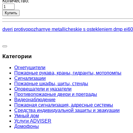
Количество:
Купить
dveri protivopozharnye metallicheskie s ostekleniem dmp ei6
Категории
Огнетушители
Пожарные рукава, краны, гидранты, мотопомпы
Сигнализации
Пожарные шкафы, щиты, стенды
Оповещатели и указатели
Противопожарные двери и преграды
Видеонаблюдение
Пожарная сигнализация, адресные системы
Средства индивидуальной защиты и эвакуации
Умный дом
Услуги ADVISER
Домофоны